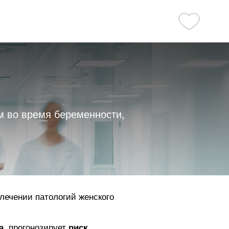
 во время беременности,
 лечении патологий женского
а
, прогонозирует
риск