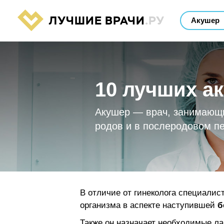
ЛУЧШИЕ ВРАЧИ
.РУ
10 лучших а
Акушер — врач, занимающ
родов и в послеродовом п
В отличие от гинеколога специалис
организма в аспекте наступившей
б
Также он назначает необходимые л