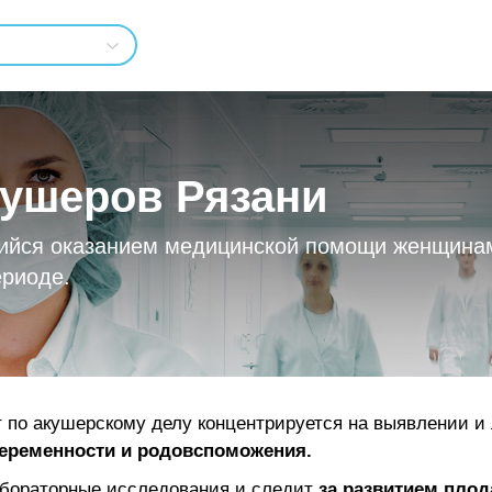
кушеров Рязани
ийся оказанием медицинской помощи женщинам
ериоде.
т по акушерскому делу концентрируется на выявлении и
еременности и родовспоможения.
абораторные исследования и следит
за развитием плод