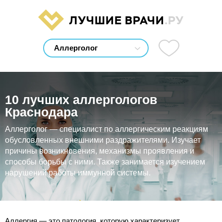
ЛУЧШИЕ ВРАЧИ
.РУ
10 лучших аллергологов
Краснодара
Аллерголог — специалист по аллергическим реакциям
обусловленных внешними раздражителями. Изучает
причины возникновения, механизмы проявления и
способы борьбы с ними. Также занимается изучением
нарушений работы иммунной системы.
Аллергия — это патология, которую характеризует