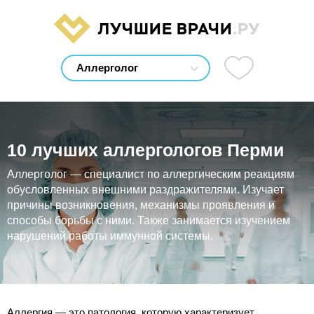
ЛУЧШИЕ ВРАЧИ
.РУ
10 лучших аллергологов Перми
Аллерголог — специалист по аллергическим реакциям
обусловленных внешними раздражителями. Изучает
причины возникновения, механизмы проявления и
способы борьбы с ними. Также занимается изучением
нарушений работы иммунной системы.
Аллергия — это патология, которую характеризует