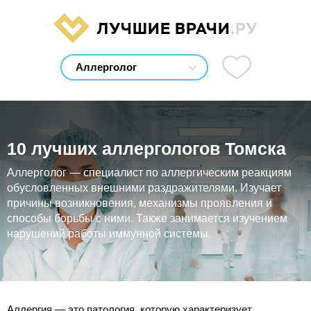
ЛУЧШИЕ ВРАЧИ
.РУ
10 лучших аллергологов Томска
Аллерголог — специалист по аллергическим реакциям
обусловленных внешними раздражителями. Изучает
причины возникновения, механизмы проявления и
способы борьбы с ними. Также занимается изучением
нарушений работы иммунной системы.
Аллергия — это патология, которую характеризует