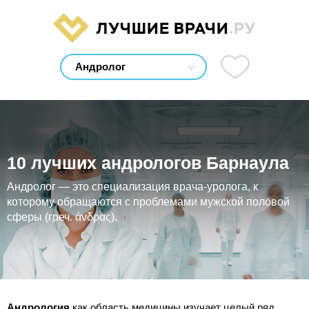
ЛУЧШИЕ ВРАЧИ
.РУ
10 лучших андрологов Барнаула
Андролог — это специализация врача-уролога, к
которому обращаются с проблемами мужской половой
сферы (греч. άνδρας).
Андрология
как область медицины изучает целый ряд