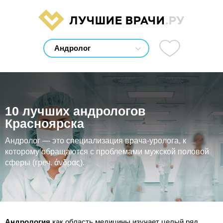
ЛУЧШИЕ ВРАЧИ
.РУ
10 лучших андрологов
Красноярска
Андролог — это специализация врача-уролога, к
которому обращаются с проблемами мужской половой
сферы (греч. άνδρας).
Андрология
как область медицины изучает целый ряд