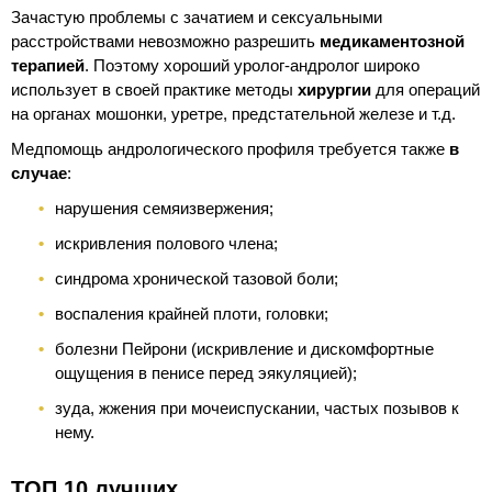
Зачастую проблемы с зачатием и сексуальными
расстройствами невозможно разрешить
медикаментозной
терапией
. Поэтому хороший уролог-андролог широко
использует в своей практике методы
хирургии
для операций
на органах мошонки, уретре, предстательной железе и т.д.
Медпомощь андрологического профиля требуется также
в
случае
:
нарушения семяизвержения;
искривления полового члена;
синдрома хронической тазовой боли;
воспаления крайней плоти, головки;
болезни Пейрони (искривление и дискомфортные
ощущения в пенисе перед эякуляцией);
зуда, жжения при мочеиспускании, частых позывов к
нему.
ТОП 10 лучших