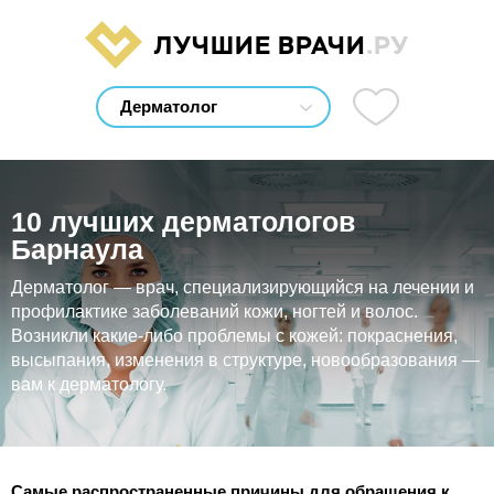
ЛУЧШИЕ ВРАЧИ
.РУ
10 лучших дерматологов
Барнаула
Дерматолог — врач, специализирующийся на лечении и
профилактике заболеваний кожи, ногтей и волос.
Возникли какие-либо проблемы с кожей: покраснения,
высыпания, изменения в структуре, новообразования —
вам к дерматологу.
Самые распространенные причины для обращения к