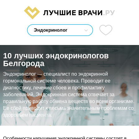
ЛУЧШИЕ ВРАЧИ
.РУ
10 лучших эндокринологов
Белгорода
Эндокринолог — специалист по эндокринной
гормональной системе человека. Проводит ее
диагностику, лечение сбоев и профилактику
заболеваний. Эндокринная система отвечает за
правильную работу обмена веществ во всем организме.
Ее сбой приводит к весьма значительным проблемам со
здоровьем пациента.
Особенности нарушения эндокринной системы состоят в