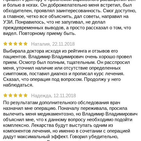
и болью в ногах. Он доброжелательно меня встретил, был
обходителен, проявлял заинтересованность. Смог доступно,
а главное, четко все объяснить, дал советы, направил на
УЗИ. Понравилось, что не запугивал, не делал
преждевременных выводов, а просто рассказал о том, что
видел. Повторному приему быть.
Наталия,
22.11.2018
Выбирала доктора исходя из рейтинга и отзывов его
пациентов. Владимир Владимирович очень хорошо провел
прием. Осмотр был полным, тщательным. Он расспросил
меня, уточнил наличие или отсутствие определенных
симптомов, поставил диагноз и прописал курс лечения.
Сказал, что операция под вопросом. Продолжу у него
наблюдаться.
Надежда,
12.11.2018
По результатам дополнительного обследования врач
назначил мне операцию. Поначалу переживала, просила
вылечить меня медикаментозно, но Владимир Владимирович
объяснил мне, что к данному вопросу необходимо подойти
комплексно. Лекарства будут выступать одним из
компонентов лечения, но именно в сочетании с операцией
дадут максимальный эффект. Говорил убедительно,