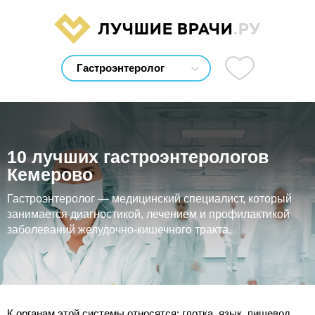
ЛУЧШИЕ ВРАЧИ
.РУ
10 лучших гастроэнтерологов
Кемерово
Гастроэнтеролог — медицинский специалист, который
занимается диагностикой, лечением и профилактикой
заболеваний желудочно-кишечного тракта.
К органам этой системы относятся: глотка, язык, пищевод,