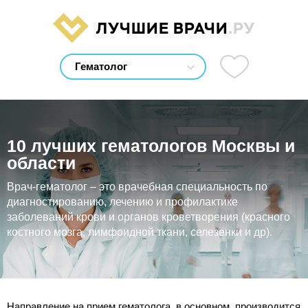
ЛУЧШИЕ ВРАЧИ
.РУ
10 лучших гематологов Москвы и
области
Врач-гематолог – это врачебная специальность по
диагностированию, лечению и профилактике
заболеваний крови и органов кроветворения (красного
костного мозга, лимфоидной ткани, селезенки и др).
Направление на прием гематолога, в основном, производится