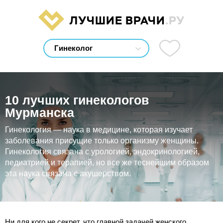
ЛУЧШИЕ ВРАЧИ
.РУ
10 лучших гинекологов
Мурманска
Гинекология — наука в медицине, которая изучает
заболевания присущие только организму женщины.
Гинекология связана с урологией, эндокринологией,
педиатрией и терапией, но все же теснейшим образом
эта наука связана с акушерством.
Ни для кого не секрет, что главной задачей женского