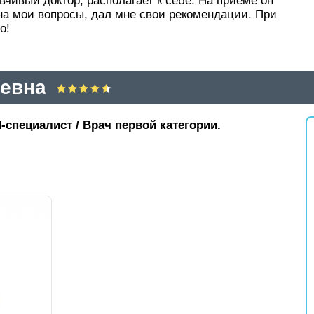
чивый доктор, располагает к себе. На приеме он
на мои вопросы, дал мне свои рекомендации. При
о!
евна
-специалист / Врач первой категории.