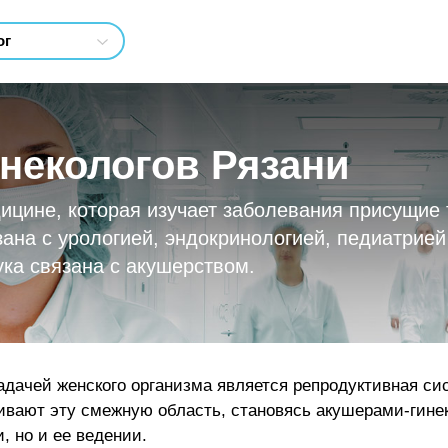
инекологов Рязани
ицине, которая изучает заболевания присущие 
ана с урологией, эндокринологией, педиатрией 
ка связана с акушерством.
 задачей женского организма является репродуктивная с
ивают эту смежную область, становясь акушерами-гине
, но и ее ведении.