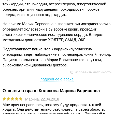
тахикардии, стенокардии, атеросклероза, гипертонической
болезни, аритмии, нарушением проходимости, пороков
сердца, инфекционного эндокардита.
На приеме Мария Борисовна выполняет ритмокардиографию,
определяет холестерин в сыворотке крови, проводит
электрофизиологическое исследование сердца. Владеет
методиками диагностики: ХОЛТЕР, СМАД, ЭКГ.
Подготавливает пациентов к кардиохирургическим
операциям, ведет наблюдение в послеоперационный период.
Пациенты отзываются о Марии Борисовне как о чутком,
высококвалифицированном докторе.
исправить неточность
подробнее о враче
Отзывы о враче Колесова Марина Борисовна
Марина,
22.04.2018
Мне врач понравилась, поэтому буду продолжать к ней
ходить. Она действительно разбирается в своей области,
смогла мне внятно и доступно все объяснить. Приятный в