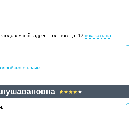
езнодорожный;
адрес: Толстого, д. 12
показать на
одробнее о враче
Анушавановна
и.