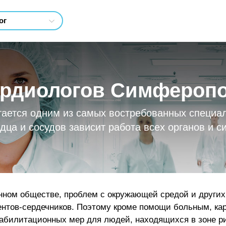
ардиологов Симфероп
тается одним из самых востребованных специал
дца и сосудов зависит работа всех органов и с
енном обществе, проблем с окружающей средой и други
нтов-сердечников. Поэтому кроме помощи больным, кар
абилитационных мер для людей, находящихся в зоне р