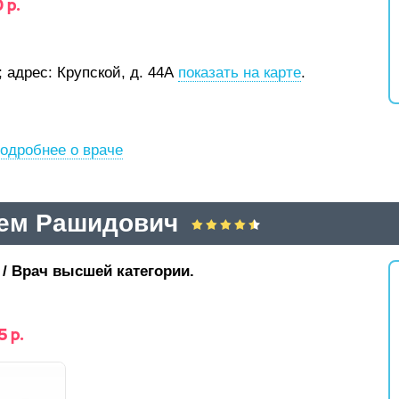
 р.
;
адрес: Крупской, д. 44А
показать на карте
.
одробнее о враче
ем Рашидович
 / Врач высшей категории.
5 р.