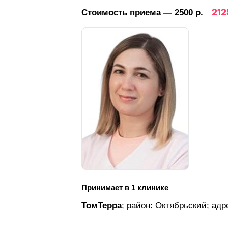
212
Стоимость приема —
2500 р.
Принимает в 1 клинике
ТомТерра
; район: Октябрьский;
адр