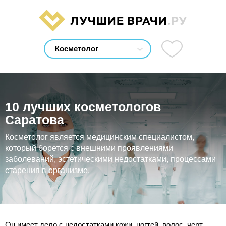
ЛУЧШИЕ ВРАЧИ
.РУ
10 лучших косметологов
Саратова
Косметолог является медицинским специалистом,
который борется с внешними проявлениями
заболеваний, эстетическими недостатками, процессами
старения в организме.
Он имеет дело с недостатками кожи, ногтей, волос, черт