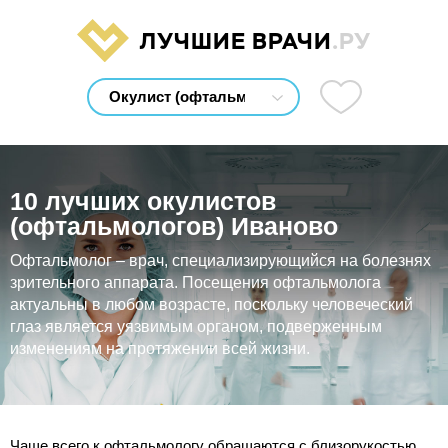
ЛУЧШИЕ ВРАЧИ
.РУ
10 лучших окулистов
(офтальмологов) Иваново
Офтальмолог – врач, специализирующийся на болезнях
зрительного аппарата. Посещения офтальмолога
актуальны в любом возрасте, поскольку человеческий
глаз является уязвимым органом, подверженным
изменениям на протяжении всей жизни.
Чаще всего к офтальмологу обращаются с близорукостью,