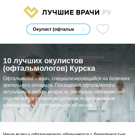
ЛУЧШИЕ ВРАЧИ
.РУ
10 лучших окулистов
(офтальмологов) Курска
Офтальмолог – врач, специализирующийся на болезнях
зрительного аппарата. Посещения офтальмолога
актуальны в любом возрасте, поскольку человеческий
глаз является уязвимым органом, подверженным
изменениям на протяжении всей жизни.
Чаще всего к офтальмологу обращаются с близорукостью,