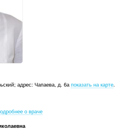
рьский;
адрес: Чапаева, д. 6а
показать на карте
.
одробнее о враче
иколаевна