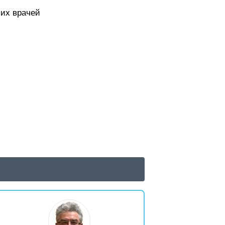
ших врачей
;