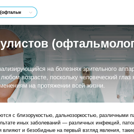
кулистов (офтальмолог
иализирующийся на болезнях зрительного аппа
любом возрасте, поскольку человеческий глаз
менениям на протяжении всей жизни.
тся с близорукостью, дальнозоркостью, различными па
льтате иных заболеваний — различных инфекций, патол
ия влияют и безобидные на первый взгляд явления, таки