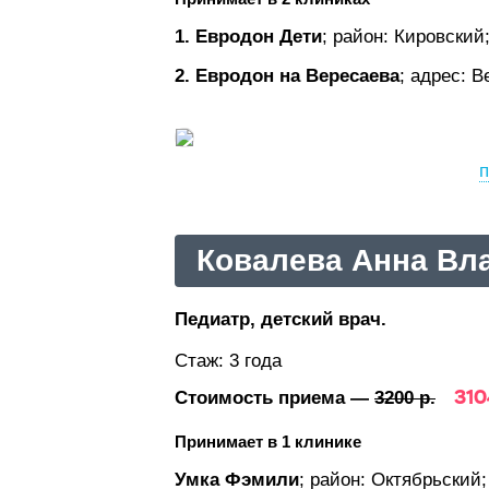
1. Евродон Дети
; район: Кировский
2. Евродон на Вересаева
;
адрес: В
п
Ковалева Анна Вл
Педиатр, детский врач.
Стаж: 3 года
310
Стоимость приема —
3200 р.
Принимает в 1 клинике
Умка Фэмили
; район: Октябрьский