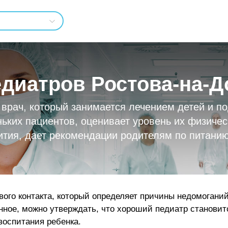
едиатров Ростова-на-Д
рач, который занимается лечением детей и по
ьких пациентов, оценивает уровень их физичес
ития, дает рекомендации родителям по питанию
вого контакта, который определяет причины недомоганий
нное, можно утверждать, что хороший педиатр станов
воспитания ребенка.