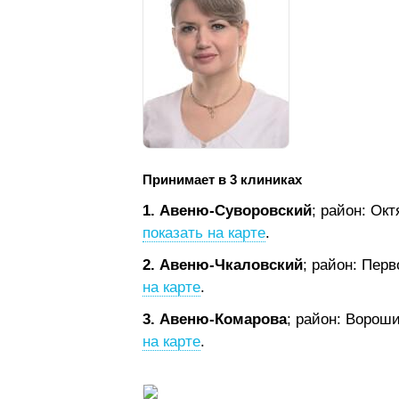
Принимает в 3 клиниках
1. Авеню-Суворовский
; район: Ок
показать на карте
.
2. Авеню-Чкаловский
; район: Пер
на карте
.
3. Авеню-Комарова
; район: Ворош
на карте
.