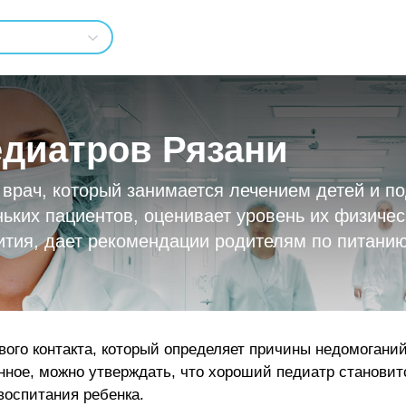
едиатров Рязани
рач, который занимается лечением детей и по
ьких пациентов, оценивает уровень их физичес
ития, дает рекомендации родителям по питанию
вого контакта, который определяет причины недомоганий
нное, можно утверждать, что хороший педиатр станов
воспитания ребенка.