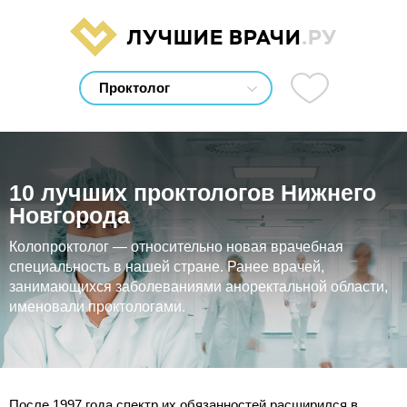
ЛУЧШИЕ ВРАЧИ
.РУ
10 лучших проктологов Нижнего
Новгорода
Колопроктолог — относительно новая врачебная
специальность в нашей стране. Ранее врачей,
занимающихся заболеваниями аноректальной области,
именовали проктологами.
После 1997 года спектр их обязанностей расширился в