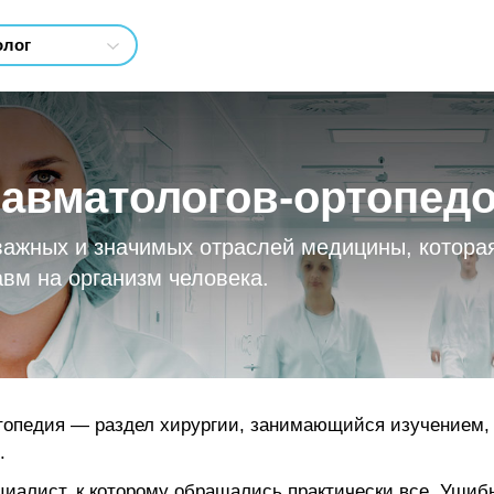
равматологов-ортопед
важных и значимых отраслей медицины, которая
вм на организм человека.
ртопедия — раздел хирургии, занимающийся изучением,
.
циалист, к которому обращались практически все. Ушиб