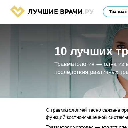
ЛУЧШИЕ ВРАЧИ
.РУ
10 лучших т
Травматология — одна из 
последствия различных тра
С травматологией тесно связана о
функций костно-мышечной системы
Травматолог-ортопед — это тот спе