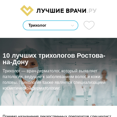
ЛУЧШИЕ ВРАЧИ
.РУ
10 лучших трихологов Ростова-
на-Дону
Трихолог — врач-дерматолог, который выявляет
патологии, ведущие к заболеваниям волос и кожи
головы. Трихология также является специализацией
косметической дерматологии.
Помимо назначения лекарственных препаратов специалист