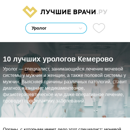
ЛУЧШИЕ ВРАЧИ
.РУ
10 лучших урологов Кемерово
Уролог — специалист, занимающийся лечение мочевой
системы у мужчин и женщин, а также половой системы у
мужчин. Выясняет причины различных патологий, ставит
диагноз, назначает медикаментозное,
физиотерапевтическое или даже оперативное лечение,
проводит профилактику заболеваний.
Органы, с которыми имеет дело этот специалист: мочевой