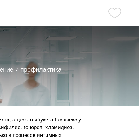
чение и профилактика
ни, а целого «букета болячек» у
 сифилис, гонорея, хламидиоз,
лько в процессе интимных