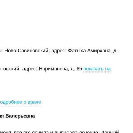
он: Ново-Савиновский;
адрес: Фатыха Амирхана, д.
итовский;
адрес: Нариманова, д. 65
показать на
одробнее о враче
ия Валерьевна
меня, всё объяснила и выписала лечение. Данный