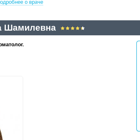
одробнее о враче
а Шамилевна
рматолог.