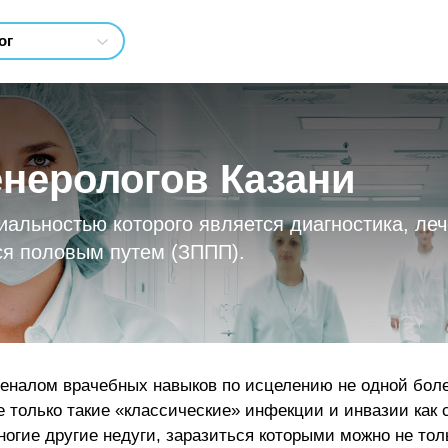
енерологов Казани
циальностью которого является диагностика, ле
я половым путем (ЗППП).
еналом врачебных навыков по исцелению не одной болез
е только такие «классические» инфекции и инвазии как
ногие другие недуги, заразиться которыми можно не то